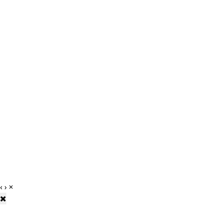
‹
›
×