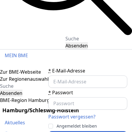
Absenden
MEIN BME
Toggle navigation
*
E-Mail-Adresse
Zur BME-Webseite
Zur Regionenauswahl
*
Passwort
Absenden
BME-Region Hamburg/Schleswig-Holstein
Hamburg/Schleswig-Holstein
Passwort vergessen?
Aktuelles
Angemeldet bleiben