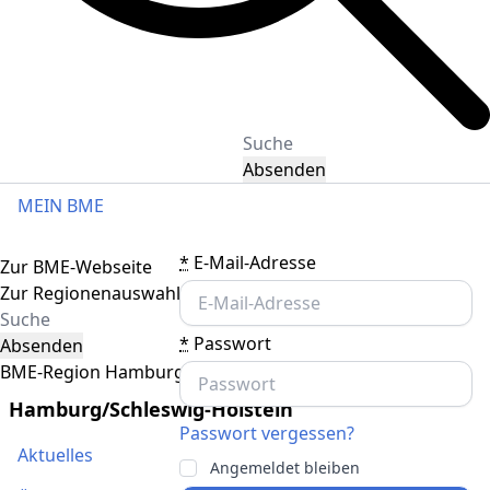
Absenden
MEIN BME
Toggle navigation
*
E-Mail-Adresse
Zur BME-Webseite
Zur Regionenauswahl
*
Passwort
Absenden
BME-Region Hamburg/Schleswig-Holstein
Hamburg/Schleswig-Holstein
Passwort vergessen?
Aktuelles
Angemeldet bleiben