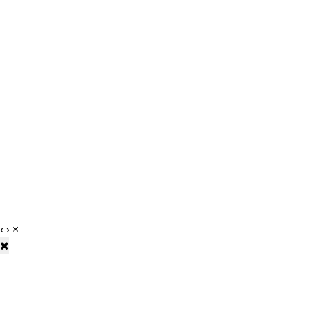
‹
›
×