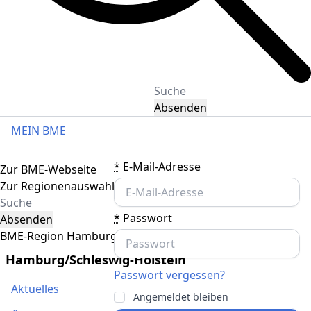
Absenden
MEIN BME
Toggle navigation
*
E-Mail-Adresse
Zur BME-Webseite
Zur Regionenauswahl
*
Passwort
Absenden
BME-Region Hamburg/Schleswig-Holstein
Hamburg/Schleswig-Holstein
Passwort vergessen?
Aktuelles
Angemeldet bleiben