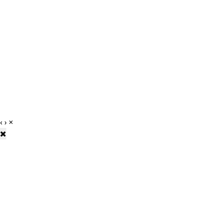
‹
›
×