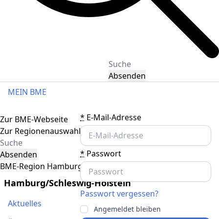
Absenden
MEIN BME
Toggle navigation
*
E-Mail-Adresse
Zur BME-Webseite
Zur Regionenauswahl
*
Passwort
Absenden
BME-Region Hamburg/Schleswig-Holstein
Hamburg/Schleswig-Holstein
Passwort vergessen?
Aktuelles
Angemeldet bleiben