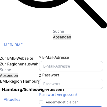
Absenden
MEIN BME
Toggle navigation
*
E-Mail-Adresse
Zur BME-Webseite
Zur Regionenauswahl
*
Passwort
Absenden
BME-Region Hamburg/Schleswig-Holstein
Hamburg/Schleswig-Holstein
Passwort vergessen?
Aktuelles
Angemeldet bleiben