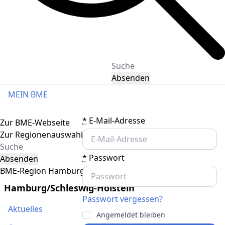
Absenden
MEIN BME
Toggle navigation
*
E-Mail-Adresse
Zur BME-Webseite
Zur Regionenauswahl
*
Passwort
Absenden
BME-Region Hamburg/Schleswig-Holstein
Hamburg/Schleswig-Holstein
Passwort vergessen?
Aktuelles
Angemeldet bleiben