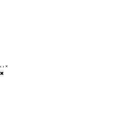
‹
›
×