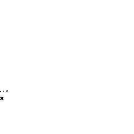
‹
›
×