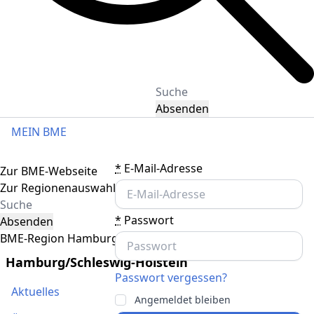
Absenden
MEIN BME
Toggle navigation
*
E-Mail-Adresse
Zur BME-Webseite
Zur Regionenauswahl
*
Passwort
Absenden
BME-Region Hamburg/Schleswig-Holstein
Hamburg/Schleswig-Holstein
Passwort vergessen?
Aktuelles
Angemeldet bleiben