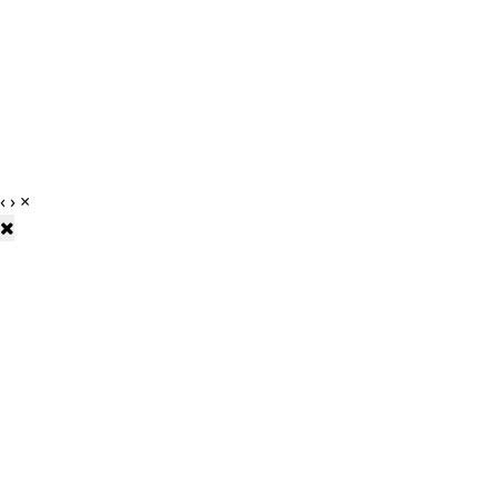
‹
›
×