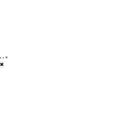
‹
›
×