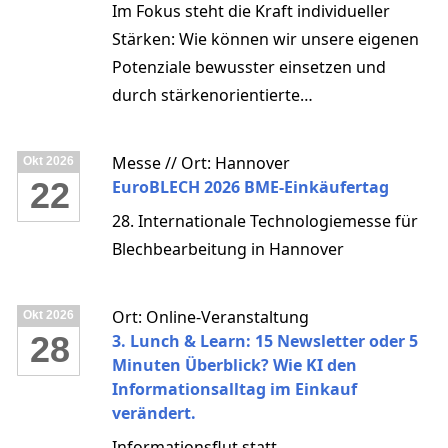
der Neo Primes, deren Systeme es sicher
Im Fokus steht die Kraft individueller
und schnell zu integrieren gilt. Vor
Stärken: Wie können wir unsere eigenen
diesem Hintergrund bringt das Panel auf
Potenziale bewusster einsetzen und
der SMM Hamburg führende Vertreter
durch stärkenorientierte
aus Beschaffungsorganisationen,
Zusammenarbeit Motivation,
Industrie, mittelständischen
Zusammenarbeit und Erfolg im
Messe // Ort: Hannover
Okt
2026
Zulieferbetrieben und
Arbeitsalltag nachhaltig fördern?
22
EuroBLECH 2026 BME-Einkäufertag
Innovationsökosystemen zusammen. Ziel
28. Internationale Technologiemesse für
ist es, die zentralen strukturellen
Blechbearbeitung in Hannover
Herausforderungen der maritimen
Defence Supply Chain zu adressieren und
ein Netzwerk im maritimen Bereich
Ort: Online-Veranstaltung
Okt
2026
aufzubauen zwischen Old Defence und
28
3. Lunch & Learn: 15 Newsletter oder 5
Minuten Überblick? Wie KI den
New Defence.
Informationsalltag im Einkauf
verändert.
Informationsflut statt