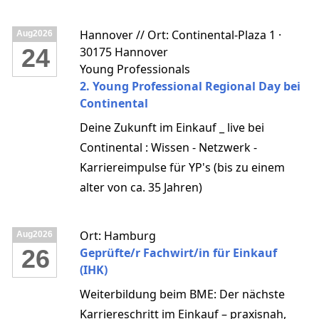
Genau deshalb haben wir die BME-
Kompakt-Lehrgänge entwickelt – damit
Hannover // Ort: Continental-Plaza 1 ·
Aug
2026
Sie trotz voller Agenda bestens auf
24
30175 Hannover
steigende Anforderungen, neue Trends
Young Professionals
und Innovationen im Einkauf vorbereitet
2. Young Professional Regional Day bei
Continental
sind.
Deine Zukunft im Einkauf _ live bei
Continental : Wissen - Netzwerk -
Karriereimpulse für YP's (bis zu einem
alter von ca. 35 Jahren)
Ort: Hamburg
Aug
2026
26
Geprüfte/r Fachwirt/in für Einkauf
(IHK)
Weiterbildung beim BME: Der nächste
Karriereschritt im Einkauf – praxisnah,