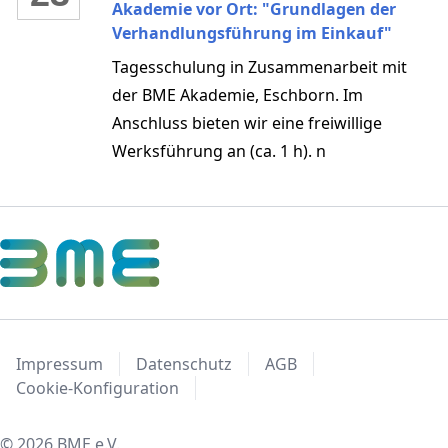
miteinander reden, sich austauschen und
Akademie vor Ort: "Grundlagen der
gemeinsam weiterdenken. Die
Verhandlungsführung im Einkauf"
wirtschaftliche, geopolitische und
Tagesschulung in Zusammenarbeit mit
technologische Unsicherheit ist zur
der BME Akademie, Eschborn. Im
neuen Normalität geworden. Erfolgreiche
Anschluss bieten wir eine freiwillige
Unternehmen müssen sich schneller und
Werksführung an (ca. 1 h). n
strukturierter transformieren, mit
Einkauf und Supply Chain als Schlüssel für
Resilienz, Innovation und Wachstum.
Impressum
Datenschutz
AGB
Cookie-Konfiguration
© 2026 BME e.V.