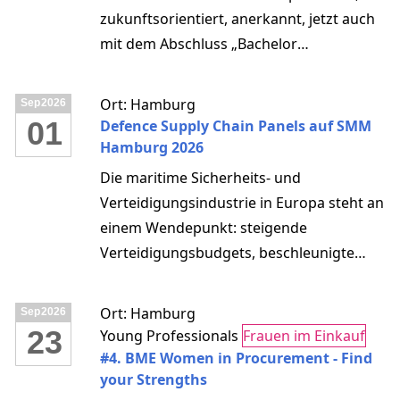
zukunftsorientiert, anerkannt, jetzt auch
mit dem Abschluss „Bachelor
Professional in Procurement“!
Ort: Hamburg
Sep
2026
01
Defence Supply Chain Panels auf SMM
Hamburg 2026
Die maritime Sicherheits- und
Verteidigungsindustrie in Europa steht an
einem Wendepunkt: steigende
Verteidigungsbudgets, beschleunigte
Beschaffungsprozesse – und gleichzeitig
Engpässe in Werftkapazitäten,
Ort: Hamburg
Sep
2026
Lieferketten und qualifizierten
23
Young Professionals
Frauen im Einkauf
Zulieferstrukturen. Nicht zu vergessen die
#4. BME Women in Procurement - Find
sich schnell ändernde Systemlandschaft
your Strengths