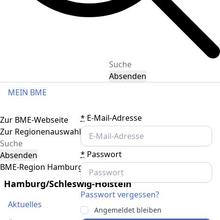
Absenden
MEIN BME
Toggle navigation
*
E-Mail-Adresse
Zur BME-Webseite
Zur Regionenauswahl
*
Passwort
Absenden
BME-Region Hamburg/Schleswig-Holstein
Hamburg/Schleswig-Holstein
Passwort vergessen?
Aktuelles
Angemeldet bleiben