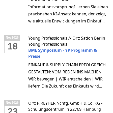
Informationsvorsprung? Lernen Sie einen
praxisnahen KI-Ansatz kennen, der zeigt,
wie aktuelle Entwicklungen im Einkauf
effizienter gefunden, strukturiert und
bewertet werden können.
Young Professionals // Ort: Sation Berlin
Nov
2026
18
Young Professionals
BME Symposium - YP Programm &
Preise
EINKAUF & SUPPLY CHAIN ERFOLGREICH
GESTALTEN: VOM REDEN INS MACHEN
WIR bewegen | WIR entscheiden | WIR
liefern Die Zukunft des Einkaufs wird
digitaler, vernetzter und menschlicher
zugleich. Denn die besten Ideen
Ort: F. REYHER Nchfg. GmbH & Co. KG -
Nov
2026
entstehen dort, wo Menschen
23
Schulungscentrum in 22769 Hamburg