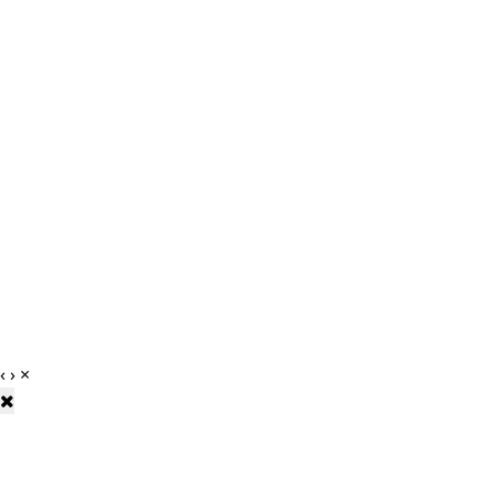
‹
›
×