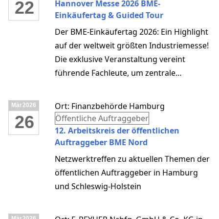
22
Hannover Messe 2026 BME-
für die nächste Generation von
Einkäufertag & Guided Tour
Entscheidungsträgerinnen und -trägern.
Der BME-Einkäufertag 2026: Ein Highlight
auf der weltweit größten Industriemesse!
Die exklusive Veranstaltung vereint
führende Fachleute, um zentrale
Herausforderungen und Trends im
Einkauf zu beleuchten – von
Ort: Finanzbehörde Hamburg
Mär
2026
Benchmarking und Kostensenkung über
26
Öffentliche Auftraggeber
Global Sourcing bis hin zu Künstlicher
12. Arbeitskreis der öffentlichen
Intelligenz.
Auftraggeber BME Nord
Netzwerktreffen zu aktuellen Themen der
öffentlichen Auftraggeber in Hamburg
und Schleswig-Holstein
Mär
2026