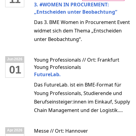
3. #WOMEN IN PROCUREMENT:
„Entscheiden unter Beobachtung“
Das 3. BME Women in Procurement Event
widmet sich dem Thema „Entscheiden
unter Beobachtung“.
Young Professionals // Ort: Frankfurt
Jun
2026
01
Young Professionals
FutureLab.
Das FutureLab. ist ein BME-Format für
Young Professionals, Studierende und
Berufseinsteiger:innen im Einkauf, Supply
Chain Management und der Logistik.
Dieses Format richtet sich an unsere
BME-Mitglieder. Ein kompakter Tag voller
Messe // Ort: Hannover
Apr
2026
Wissen, Praxis und Community – speziell