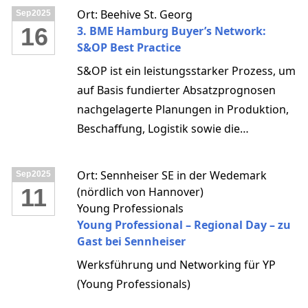
Ort: Beehive St. Georg
Sep
2025
16
3. BME Hamburg Buyer’s Network:
S&OP Best Practice
S&OP ist ein leistungsstarker Prozess, um
auf Basis fundierter Absatzprognosen
nachgelagerte Planungen in Produktion,
Beschaffung, Logistik sowie die
Bestandsführung optimal auszurichten.
Ziel ist es, Bedarf (Demand) und
Ort: Sennheiser SE in der Wedemark
Sep
2025
Verfügbarkeit (Supply) bestmöglich in
11
(nördlich von Hannover)
Einklang zu bringen.
Young Professionals
Young Professional – Regional Day – zu
Gast bei Sennheiser
Werksführung und Networking für YP
(Young Professionals)