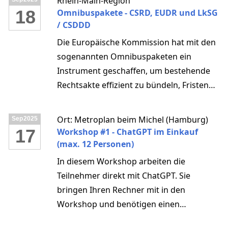
Rhein-Main-Region
sind Ausdruck einer pragmatischen
18
Omnibuspakete - CSRD, EUDR und LkSG
Antwort auf die wachsenden
/ CSDDD
Herausforderungen europäischer
Die Europäische Kommission hat mit den
Rechtssetzung.
sogenannten Omnibuspaketen ein
Instrument geschaffen, um bestehende
Rechtsakte effizient zu bündeln, Fristen
anzupassen und regulatorische
Komplexität zu reduzieren. Diese Pakete
Ort: Metroplan beim Michel (Hamburg)
Sep
2025
sind Ausdruck einer pragmatischen
17
Workshop #1 - ChatGPT im Einkauf
Antwort auf die wachsenden
(max. 12 Personen)
Herausforderungen europäischer
In diesem Workshop arbeiten die
Rechtssetzung.
Teilnehmer direkt mit ChatGPT. Sie
bringen Ihren Rechner mit in den
Workshop und benötigen einen
(kostenlosen) ChatGPT - Account.