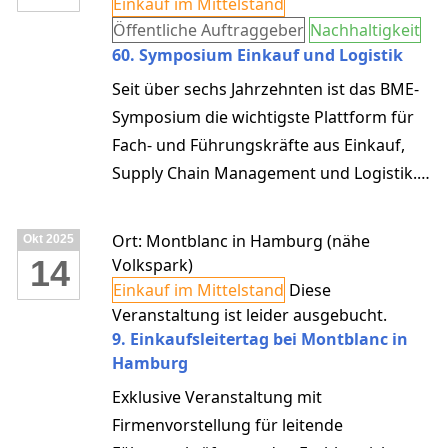
Einkauf im Mittelstand
Öffentliche Auftraggeber
Nachhaltigkeit
60. Symposium Einkauf und Logistik
Seit über sechs Jahrzehnten ist das BME-
Symposium die wichtigste Plattform für
Fach- und Führungskräfte aus Einkauf,
Supply Chain Management und Logistik.
Vom 12. bis 13. November 2025 laden wir
Sie herzlich ein, Teil dieser besonderen
Ort: Montblanc in Hamburg (nähe
Okt
2025
Jubiläumsausgabe zu sein. Gemeinsam
14
Volkspark)
blicken wir auf 60 Jahre Innovation und
Einkauf im Mittelstand
Diese
Erfolg zurück – und richten den Blick nach
Veranstaltung ist leider ausgebucht.
9. Einkaufsleitertag bei Montblanc in
vorn auf die nächsten großen
Hamburg
Herausforderungen und Chancen der
Branche.
Exklusive Veranstaltung mit
Firmenvorstellung für leitende