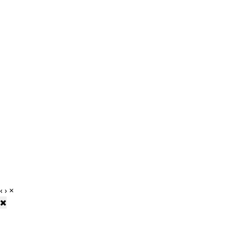
‹
›
×