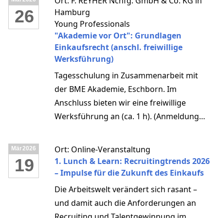
Ort: F. REYHER Nchfg. GmbH & Co. KG in
26
Hamburg
Young Professionals
"Akademie vor Ort": Grundlagen
Einkaufsrecht (anschl. freiwillige
Werksführung)
Tagesschulung in Zusammenarbeit mit
der BME Akademie, Eschborn. Im
Anschluss bieten wir eine freiwillige
Werksführung an (ca. 1 h). (Anmeldung
über den Flyer oder per Mail an u.g.
Adresse) Max. zwei Personen pro
Ort: Online-Veranstaltung
Mär
2026
Unternehmen.
19
1. Lunch & Learn: Recruitingtrends 2026
– Impulse für die Zukunft des Einkaufs
Die Arbeitswelt verändert sich rasant –
und damit auch die Anforderungen an
Recruiting und Talentgewinnung im