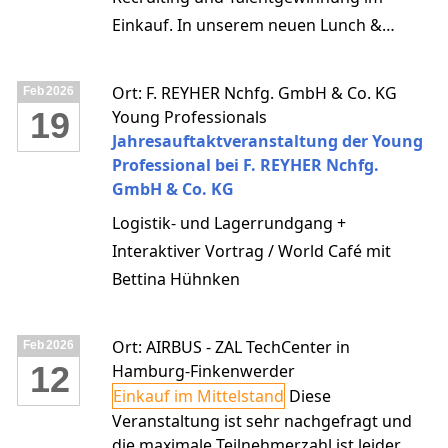
Einkauf. In unserem neuen Lunch &
Learn-Format beleuchten wir in unserer
ersten Session kompakt und praxisnah,
Ort: F. REYHER Nchfg. GmbH & Co. KG
Feb
2026
welche Trends 2026 den Unterschied
19
Young Professionals
machen.
Jahresauftaktveranstaltung der Young
Professional bei F. REYHER Nchfg.
GmbH & Co. KG
Logistik- und Lagerrundgang +
Interaktiver Vortrag / World Café mit
Bettina Hühnken
Ort: AIRBUS - ZAL TechCenter in
Feb
2026
12
Hamburg-Finkenwerder
Einkauf im Mittelstand
Diese
Veranstaltung ist sehr nachgefragt und
die maximale Teilnehmerzahl ist leider