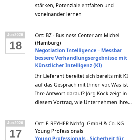
und tragfähige Lösungen entwickelt
stärken, Potenziale entfalten und
werden. ✔ Welche Erfolgsfaktoren sich
voneinander lernen
speziell bei komplexen IT-Beschaffungen
bewährt haben. ✔ Wie typische
Fallstricke vermieden und Verhandlungen
Ort: BZ - Business Center am Michel
Jun
2026
18
(Hamburg)
professionell vorbereitet werden. Anhand
Negotiation Intelligence – Messbar
praxisnaher Beispiele zeigt die Referentin
bessere Verhandlungsergebnisse mit
auf, wie Vergabestellen
Künstlicher Intelligenz (KI)
Verhandlungsverfahren strategisch
Ihr Lieferant bereitet sich bereits mit KI
nutzen können – für bessere Ergebnisse,
auf das Gespräch mit Ihnen vor. Was ist
mehr Wettbewerb und zukunftsfähige
Ihre Antwort darauf? Jörg Köck zeigt in
Beschaffungslösungen. Referentin: Sevgi
diesem Vortrag, wie Unternehmen ihre
Tüzel Vergabemanagerin Nutzen Sie die
Verhandlungsleistung durch
Gelegenheit, aktuelle Herausforderungen
systematisches
der IT-Beschaffung aus rechtlicher und
Ort: F. REYHER Nchfg. GmbH & Co. KG
Jun
2026
Verhandlungsmanagement und den
17
Young Professionals
praktischer Perspektive neu zu denken –
gezielten Einsatz von KI messbar steigern.
Young Professionals - Sicherheit für