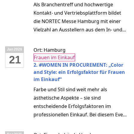
Als Branchentreff und hochwertige
Kontakt- und Vertriebsplattform bildet
die NORTEC Messe Hamburg mit einer
Vielzahl an Ausstellern aus dem In- und
Ausland sämtliche Stationen der
Wertschöpfungskette der Produktion ab.
Ort: Hamburg
Jan
2026
Fachbesucher, überwiegend aus KMU aus
21
Frauen im Einkauf
ganz Deutschland, darunter ein Großteil
2. #WOMEN IN PROCUREMENT: „Color
an Entscheidern und Einkäufern finden
and Style: ein Erfolgsfaktor für Frauen
im Einkauf“
hier unter anderem Maschinen, Anlagen
und Werkzeuge, Förder- und
Farbe und Stil sind weit mehr als
Lagertechnik, Automation, Mess-, Steuer-
ästhetische Aspekte – sie sind
und Regeltechnik sowie IT-Lösungen,
entscheidende Erfolgsfaktoren im
Halbzeuge und
professionellen Einkauf. Bei diesem Event
Konstruktionsdienstleistungen.
erhältst Du exklusive Einblicke,
praxisnahe Impulse und Strategien, wie