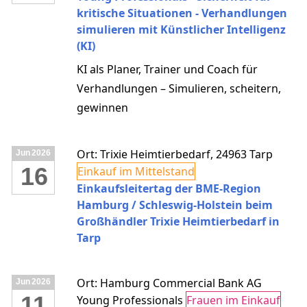
kompakt, praxisnah und direkt
kritische Situationen - Verhandlungen
anwendbar.
simulieren mit Künstlicher Intelligenz
(KI)
KI als Planer, Trainer und Coach für
Verhandlungen – Simulieren, scheitern,
gewinnen
Ort: Trixie Heimtierbedarf, 24963 Tarp
Jun
2026
16
Einkauf im Mittelstand
Einkaufsleitertag der BME-Region
Hamburg / Schleswig-Holstein beim
Großhändler Trixie Heimtierbedarf in
Tarp
Ort: Hamburg Commercial Bank AG
Jun
2026
11
Young Professionals
Frauen im Einkauf