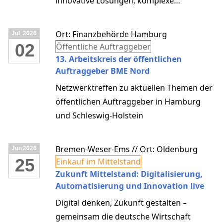
innovative Lösungen, komplexe
Anforderungen und ein hoher
Erwartungsdruck an Wirtschaftlichkeit
Ort: Finanzbehörde Hamburg
Jul
2026
und Rechtssicherheit. Doch wann sind
02
Öffentliche Auftraggeber
Verhandlungen im Vergabeverfahren
13. Arbeitskreis der öffentlichen
sinnvoll – und vor allem: wann sind sie
Auftraggeber BME Nord
zulässig? In diesem kompakten und
Netzwerktreffen zu aktuellen Themen der
praxisnahen Vortrag erhalten Sie
öffentlichen Auftraggeber in Hamburg
wertvolle Einblicke in die erfolgreiche
und Schleswig-Holstein
Gestaltung von Verhandlungen bei IT-
Vergaben. Sie erfahren: ✔ Wann
Bremen-Weser-Ems // Ort: Oldenburg
Jun
2026
Verhandlungen im Vergabeverfahren
25
Einkauf im Mittelstand
rechtssicher eingesetzt werden können.
Zukunft Mittelstand: Digitalisierung,
✔ Welche vergaberechtlichen Grenzen
Automatisierung und Innovation live
und Spielräume bestehen. ✔ Wie
Digital denken, Zukunft gestalten –
Anforderungen im Verfahren geschärft
gemeinsam die deutsche Wirtschaft