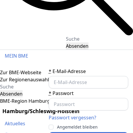
Absenden
MEIN BME
Toggle navigation
*
E-Mail-Adresse
Zur BME-Webseite
Zur Regionenauswahl
*
Passwort
Absenden
BME-Region Hamburg/Schleswig-Holstein
Hamburg/Schleswig-Holstein
Passwort vergessen?
Aktuelles
Angemeldet bleiben