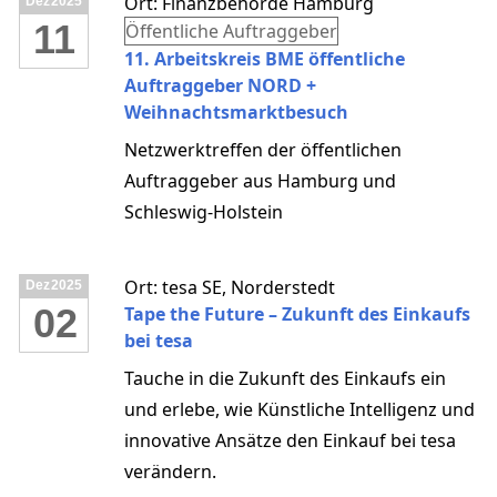
Ort: Finanzbehörde Hamburg
Dez
2025
Color & Style gezielt Karriere und Erfolg
11
Öffentliche Auftraggeber
beeinflussen können.
11. Arbeitskreis BME öffentliche
Auftraggeber NORD +
Weihnachtsmarktbesuch
Netzwerktreffen der öffentlichen
Auftraggeber aus Hamburg und
Schleswig-Holstein
Ort: tesa SE, Norderstedt
Dez
2025
02
Tape the Future – Zukunft des Einkaufs
bei tesa
Tauche in die Zukunft des Einkaufs ein
und erlebe, wie Künstliche Intelligenz und
innovative Ansätze den Einkauf bei tesa
verändern.