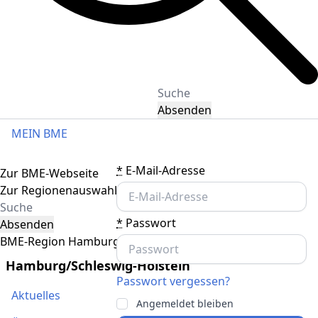
Absenden
MEIN BME
Toggle navigation
*
E-Mail-Adresse
Zur BME-Webseite
Zur Regionenauswahl
*
Passwort
Absenden
BME-Region Hamburg/Schleswig-Holstein
Hamburg/Schleswig-Holstein
Passwort vergessen?
Aktuelles
Angemeldet bleiben