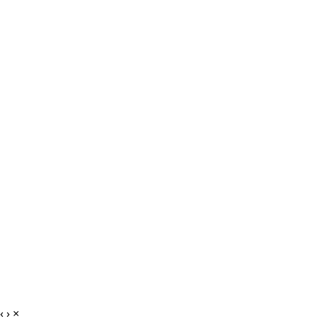
‹
›
×