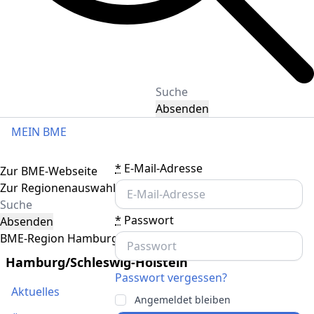
Absenden
MEIN BME
Toggle navigation
*
E-Mail-Adresse
Zur BME-Webseite
Zur Regionenauswahl
*
Passwort
Absenden
BME-Region Hamburg/Schleswig-Holstein
Hamburg/Schleswig-Holstein
Passwort vergessen?
Aktuelles
Angemeldet bleiben