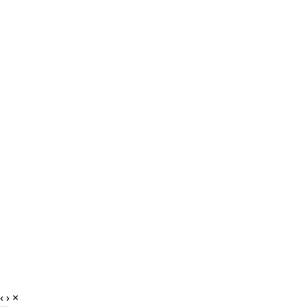
‹
›
×