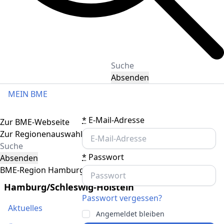
Absenden
MEIN BME
Toggle navigation
*
E-Mail-Adresse
Zur BME-Webseite
Zur Regionenauswahl
*
Passwort
Absenden
BME-Region Hamburg/Schleswig-Holstein
Hamburg/Schleswig-Holstein
Passwort vergessen?
Aktuelles
Angemeldet bleiben