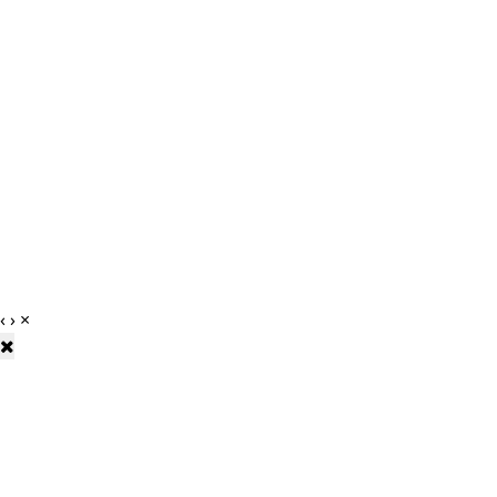
‹
›
×