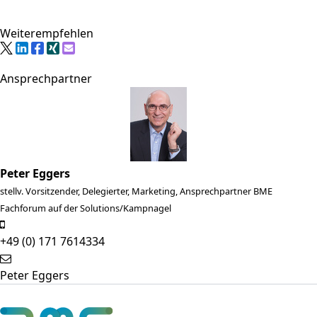
Hamburger Hafen gefertigt wurden, befinden sich
nun verschiedene Vortragsräume und Hallen. Der
Weiterempfehlen
Charme industrieller Produktion vermischt sich hier
mit den modernen Herausforderungen der
Ansprechpartner
Digitalisierung und gibt dem Kongress ein ganz
besonderes Feeling.
Peter Eggers
stellv. Vorsitzender, Delegierter, Marketing, Ansprechpartner BME
Fachforum auf der Solutions/Kampnagel
+49 (0) 171 7614334
Peter Eggers